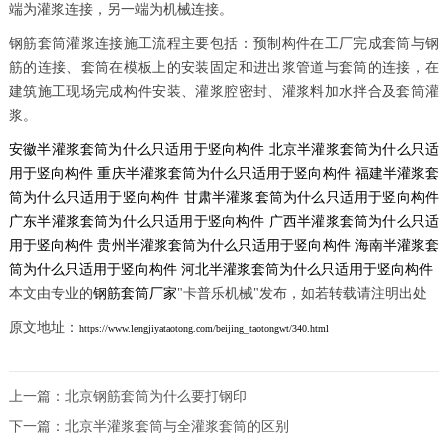
端为灌浆连接，另一端为机械连接。
钢筋套筒灌浆连接施工流程主要包括：预制构件在工厂完成套筒与钢
筋的连接、套筒在模板上的安装固定和进出浆管道与套筒的连接，在
建筑施工现场完成构件安装、灌浆腔密封、灌浆料加水拌合及套筒灌
浆。
安徽半灌浆套筒为什么只适用于竖向构件
北京半灌浆套筒为什么只适
用于竖向构件
重庆半灌浆套筒为什么只适用于竖向构件
福建半灌浆套
筒为什么只适用于竖向构件
甘肃半灌浆套筒为什么只适用于竖向构件
广东半灌浆套筒为什么只适用于竖向构件
广西半灌浆套筒为什么只适
用于竖向构件
贵州半灌浆套筒为什么只适用于竖向构件
海南半灌浆套
筒为什么只适用于竖向构件
河北半灌浆套筒为什么只适用于竖向构件
本文由专业的
钢筋套筒厂家
"卡普乐机械"发布，如若转载请注明出处
原文地址：
https://www.lengjiyataotong.com/beijing_taotongwt/340.html
上一篇：
北京钢筋套筒为什么要打钢印
下一篇：
北京半灌浆套筒与全灌浆套筒的区别