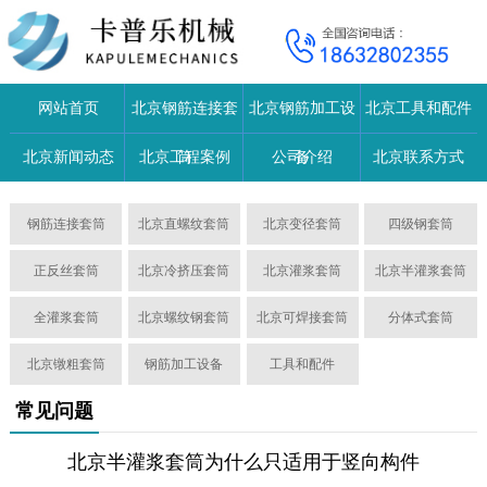
网站首页
北京钢筋连接套
北京钢筋加工设
北京工具和配件
北京新闻动态
北京工程案例
筒
公司介绍
备
北京联系方式
钢筋连接套筒
北京直螺纹套筒
北京变径套筒
四级钢套筒
正反丝套筒
北京冷挤压套筒
北京灌浆套筒
北京半灌浆套筒
全灌浆套筒
北京螺纹钢套筒
北京可焊接套筒
分体式套筒
北京镦粗套筒
钢筋加工设备
工具和配件
常见问题
北京半灌浆套筒为什么只适用于竖向构件