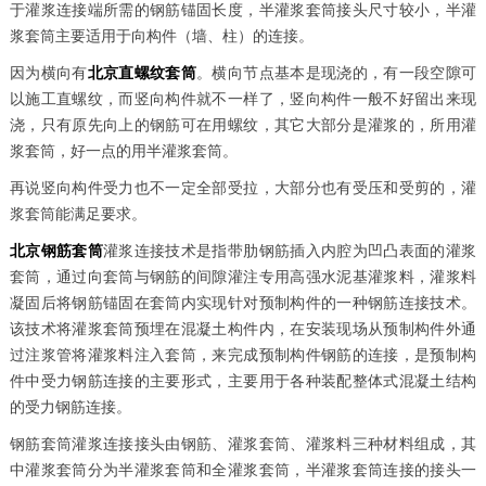
于灌浆连接端所需的钢筋锚固长度，半灌浆套筒接头尺寸较小，半灌
浆套筒主要适用于向构件（墙、柱）的连接。
因为横向有
北京直螺纹套筒
。横向节点基本是现浇的，有一段空隙可
以施工直螺纹，而竖向构件就不一样了，竖向构件一般不好留出来现
浇，只有原先向上的钢筋可在用螺纹，其它大部分是灌浆的，所用灌
浆套筒，好一点的用半灌浆套筒。
再说竖向构件受力也不一定全部受拉，大部分也有受压和受剪的，灌
浆套筒能满足要求。
北京钢筋套筒
灌浆连接技术是指带肋钢筋插入内腔为凹凸表面的灌浆
套筒，通过向套筒与钢筋的间隙灌注专用高强水泥基灌浆料，灌浆料
凝固后将钢筋锚固在套筒内实现针对预制构件的一种钢筋连接技术。
该技术将灌浆套筒预埋在混凝土构件内，在安装现场从预制构件外通
过注浆管将灌浆料注入套筒，来完成预制构件钢筋的连接，是预制构
件中受力钢筋连接的主要形式，主要用于各种装配整体式混凝土结构
的受力钢筋连接。
钢筋套筒灌浆连接接头由钢筋、灌浆套筒、灌浆料三种材料组成，其
中灌浆套筒分为半灌浆套筒和全灌浆套筒，半灌浆套筒连接的接头一