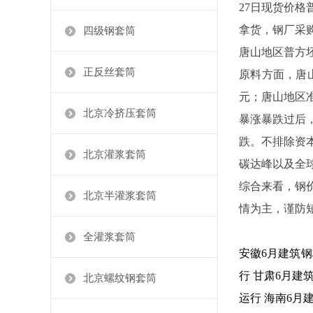
27日现货价
拿货，钢厂采
四级钢套筒
唐山地区普方坯价
正反丝套筒
原料方面，唐山
元；唐山地区准
北京冷挤压套筒
暴涨暴跌过后
跌。不排除资
北京灌浆套筒
碳达峰以及全
综合来看，钢
北京半灌浆套筒
情为主，谨防
全灌浆套筒
安徽6月建筑
行
甘肃6月建
北京螺纹钢套筒
运行
海南6月