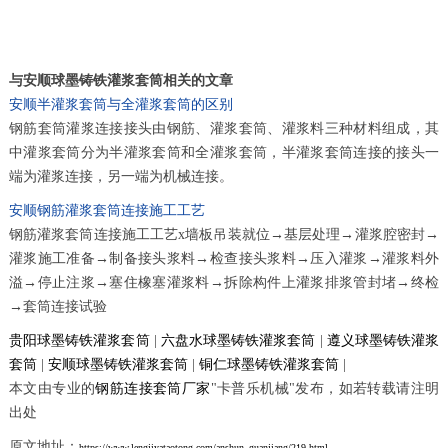
与安顺球墨铸铁灌浆套筒相关的文章
安顺半灌浆套筒与全灌浆套筒的区别
钢筋套筒灌浆连接接头由钢筋、灌浆套筒、灌浆料三种材料组成，其
中灌浆套筒分为半灌浆套筒和全灌浆套筒，半灌浆套筒连接的接头一
端为灌浆连接，另一端为机械连接。
安顺钢筋灌浆套筒连接施工工艺
钢筋灌浆套筒连接施工工艺x墙板吊装就位→基层处理→灌浆腔密封→
灌浆施工准备→制备接头浆料→检查接头浆料→压入灌浆→灌浆料外
溢→停止注浆→塞住橡塞灌浆料→拆除构件上灌浆排浆管封堵→终检
→套筒连接试验
贵阳球墨铸铁灌浆套筒
|
六盘水球墨铸铁灌浆套筒
|
遵义球墨铸铁灌浆
套筒
|
安顺球墨铸铁灌浆套筒
|
铜仁球墨铸铁灌浆套筒
|
本文由专业的
钢筋连接套筒厂家
"卡普乐机械"发布，如若转载请注明
出处
原文地址：
https://www.lengjiyataotong.com/anshun_guanjiang/219.html