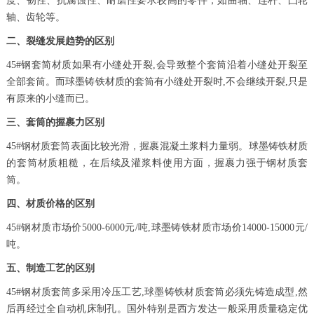
度、韧性、抗腐蚀性、耐磨性要求较高的零件，如曲轴、连杆、凸轮
轴、齿轮等。
二、裂缝发展趋势的区别
45#钢套简材质如果有小缝处开裂,会导致整个套筒沿着小缝处开裂至
全部套筒。而球墨铸铁材质的套筒有小缝处开裂时,不会继续开裂,只是
有原来的小缝而已。
三、套筒的握裹力区别
45#钢材质套筒表面比较光滑，握裹混凝土浆料力量弱。球墨铸铁材质
的套筒材质粗糙，在后续及灌浆料使用方面，握裹力强于钢材质套
筒。
四、材质价格的区别
45#钢材质市场价5000-6000元/吨,球墨铸铁材质市场价14000-15000元/
吨。
五、制造工艺的区别
45#钢材质套筒多采用冷压工艺,球墨铸铁材质套筒必须先铸造成型,然
后再经过全自动机床制孔。国外特别是西方发达一般采用质量稳定优