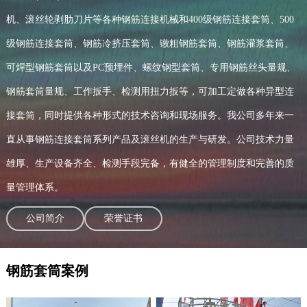
机、滚丝轮剥肋刀片等各种钢筋连接机械和400级钢筋连接套筒、500
级钢筋连接套筒、钢筋冷挤压套筒、镦粗钢筋套筒、钢筋灌浆套筒、
可焊型钢筋套筒以及PC预埋件、螺纹钢型套筒、专用钢筋丝头量规、
钢筋套筒量规、工作扳手、检测用扭力扳等，可加工定做各种异型连
接套筒，同时提供各种形式的技术咨询和现场服务。我公司多年来一
直从事钢筋连接套筒系列产品及滚丝机的生产与研发。公司技术力量
雄厚、生产设备齐全、检测手段完备，有健全的管理制度和完善的质
量管理体系。
公司简介
荣誉证书
钢筋套筒案例