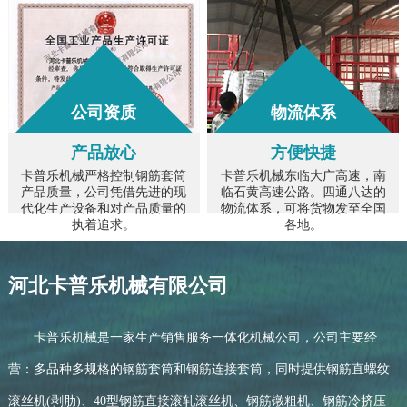
公司资质
物流体系
产品放心
方便快捷
卡普乐机械严格控制钢筋套筒
卡普乐机械东临大广高速，南
产品质量，公司凭借先进的现
临石黄高速公路。四通八达的
代化生产设备和对产品质量的
物流体系，可将货物发至全国
执着追求。
各地。
河北卡普乐机械有限公司
卡普乐机械是一家生产销售服务一体化机械公司，公司主要经
营：多品种多规格的钢筋套筒和钢筋连接套筒，同时提供钢筋直螺纹
滚丝机(剥肋)、40型钢筋直接滚轧滚丝机、钢筋镦粗机、钢筋冷挤压