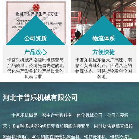
公司资质
物流体系
产品放心
方便快捷
卡普乐机械严格控制钢筋套筒
卡普乐机械东临大广高速，南
产品质量，公司凭借先进的现
临石黄高速公路。四通八达的
代化生产设备和对产品质量的
物流体系，可将货物发至全国
执着追求。
各地。
河北卡普乐机械有限公司
卡普乐机械是一家生产销售服务一体化机械公司，公司主要经
营：多品种多规格的钢筋套筒和钢筋连接套筒，同时提供钢筋直螺纹
滚丝机(剥肋)、40型钢筋直接滚轧滚丝机、钢筋镦粗机、钢筋冷挤压