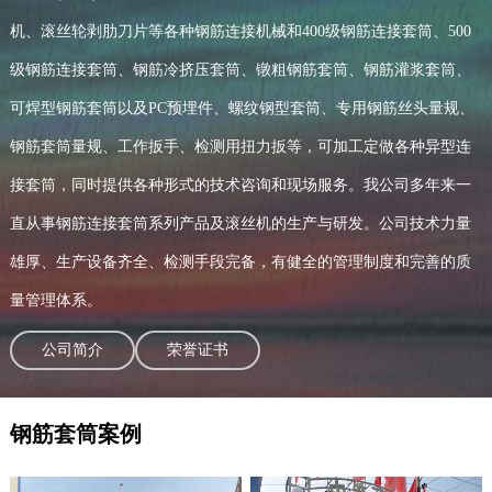
机、滚丝轮剥肋刀片等各种钢筋连接机械和400级钢筋连接套筒、500
级钢筋连接套筒、钢筋冷挤压套筒、镦粗钢筋套筒、钢筋灌浆套筒、
可焊型钢筋套筒以及PC预埋件、螺纹钢型套筒、专用钢筋丝头量规、
钢筋套筒量规、工作扳手、检测用扭力扳等，可加工定做各种异型连
接套筒，同时提供各种形式的技术咨询和现场服务。我公司多年来一
直从事钢筋连接套筒系列产品及滚丝机的生产与研发。公司技术力量
雄厚、生产设备齐全、检测手段完备，有健全的管理制度和完善的质
量管理体系。
公司简介
荣誉证书
钢筋套筒案例