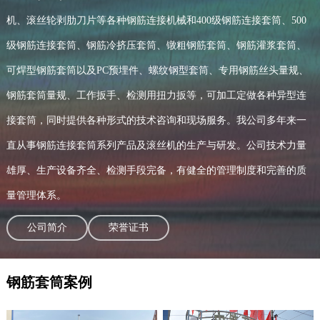
机、滚丝轮剥肋刀片等各种钢筋连接机械和400级钢筋连接套筒、500
级钢筋连接套筒、钢筋冷挤压套筒、镦粗钢筋套筒、钢筋灌浆套筒、
可焊型钢筋套筒以及PC预埋件、螺纹钢型套筒、专用钢筋丝头量规、
钢筋套筒量规、工作扳手、检测用扭力扳等，可加工定做各种异型连
接套筒，同时提供各种形式的技术咨询和现场服务。我公司多年来一
直从事钢筋连接套筒系列产品及滚丝机的生产与研发。公司技术力量
雄厚、生产设备齐全、检测手段完备，有健全的管理制度和完善的质
量管理体系。
公司简介
荣誉证书
钢筋套筒案例