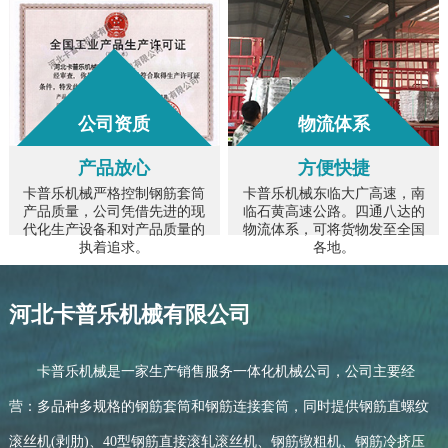
公司资质
物流体系
产品放心
方便快捷
卡普乐机械严格控制钢筋套筒
卡普乐机械东临大广高速，南
产品质量，公司凭借先进的现
临石黄高速公路。四通八达的
代化生产设备和对产品质量的
物流体系，可将货物发至全国
执着追求。
各地。
河北卡普乐机械有限公司
卡普乐机械是一家生产销售服务一体化机械公司，公司主要经
营：多品种多规格的钢筋套筒和钢筋连接套筒，同时提供钢筋直螺纹
滚丝机(剥肋)、40型钢筋直接滚轧滚丝机、钢筋镦粗机、钢筋冷挤压