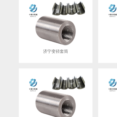
济宁变径套筒