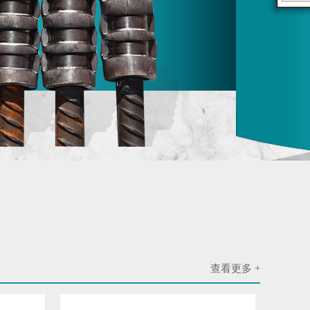
查看更多 +