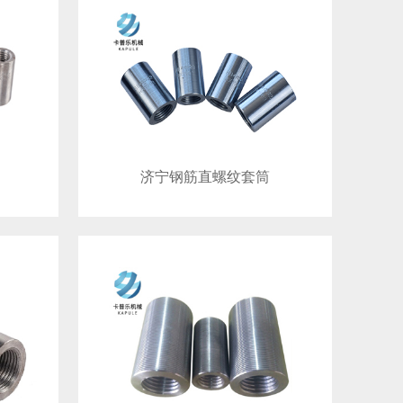
济宁钢筋直螺纹套筒