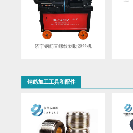
济宁钢筋直螺纹剥肋滚丝机
钢筋加工工具和配件