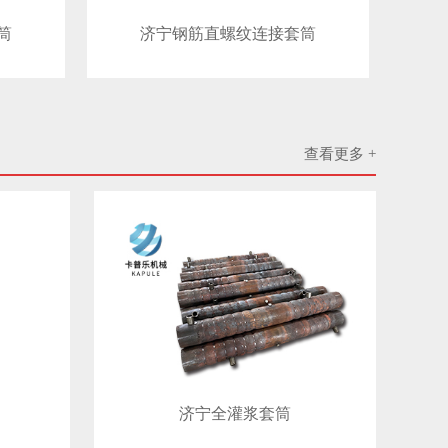
筒
济宁钢筋直螺纹连接套筒
查看更多 +
济宁​全灌浆套筒