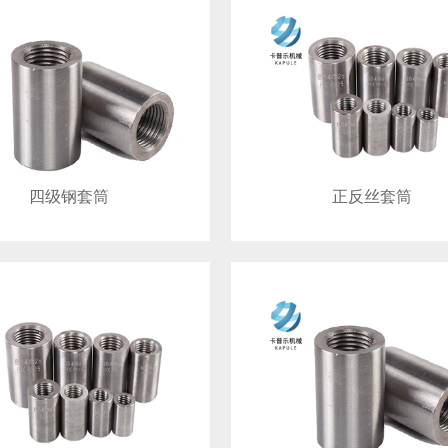
四级钢套筒
正反丝套筒