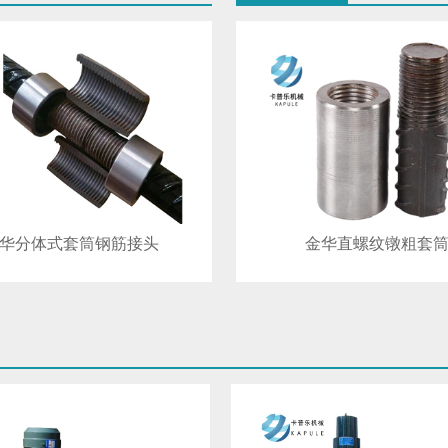
华分体式套筒钢筋接头
金华直螺纹镦粗套