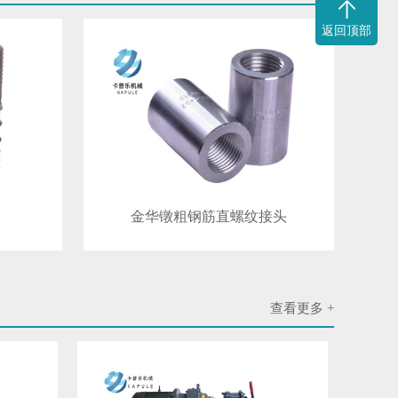
返回顶部
筒
金华镦粗钢筋直螺纹接头
查看更多 +