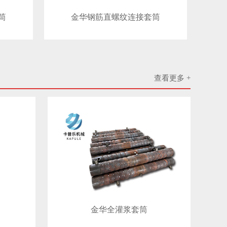
筒
金华钢筋直螺纹连接套筒
查看更多 +
金华​全灌浆套筒