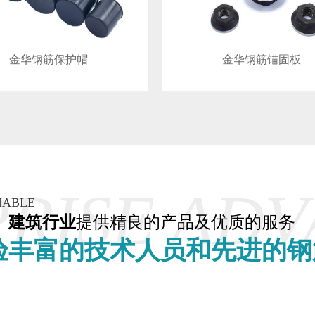
金华钢筋保护帽
金华钢筋锚固板
RISE AD
IABLE
、建筑行业
提供精良的产品及优质的服务
验丰富的技术人员和先进的钢