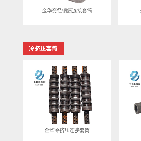
金华变径钢筋连接套筒
冷挤压套筒
金华冷挤压连接套筒