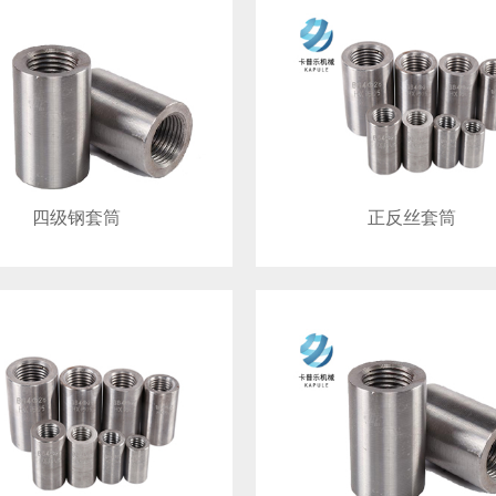
四级钢套筒
正反丝套筒