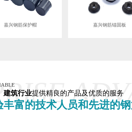
嘉兴钢筋保护帽
嘉兴钢筋锚固板
RISE AD
IABLE
、建筑行业
提供精良的产品及优质的服务
验丰富的技术人员和先进的钢