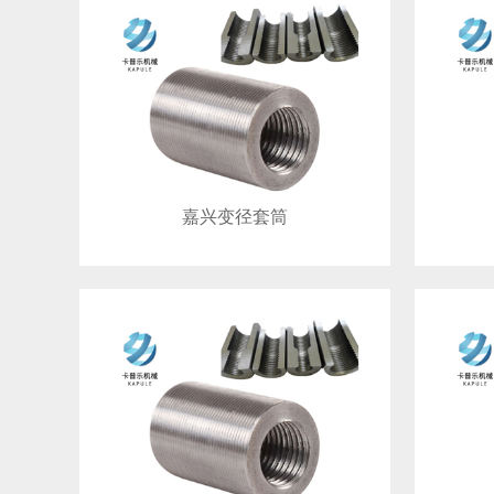
嘉兴变径套筒