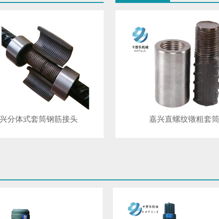
兴分体式套筒钢筋接头
嘉兴直螺纹镦粗套