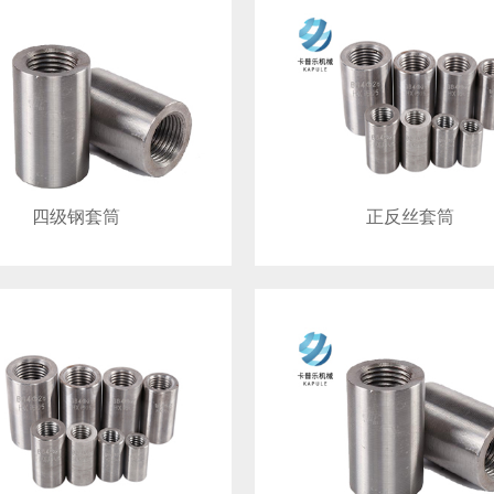
四级钢套筒
正反丝套筒