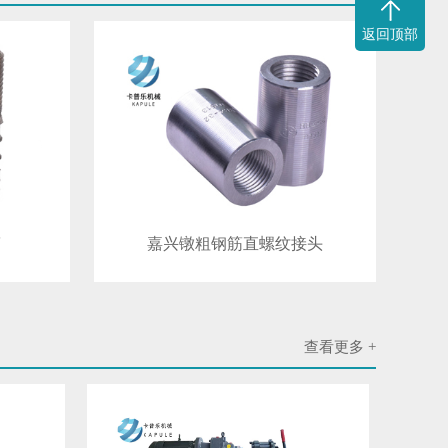
返回顶部
筒
嘉兴镦粗钢筋直螺纹接头
查看更多 +