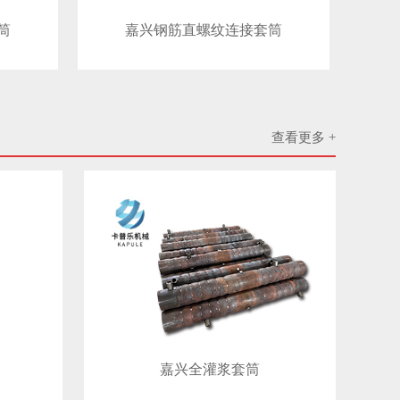
筒
嘉兴钢筋直螺纹连接套筒
查看更多 +
嘉兴​全灌浆套筒