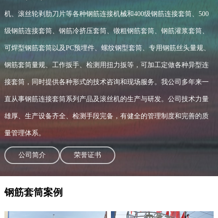
机、滚丝轮剥肋刀片等各种钢筋连接机械和400级钢筋连接套筒、500
级钢筋连接套筒、钢筋冷挤压套筒、镦粗钢筋套筒、钢筋灌浆套筒、
可焊型钢筋套筒以及PC预埋件、螺纹钢型套筒、专用钢筋丝头量规、
钢筋套筒量规、工作扳手、检测用扭力扳等，可加工定做各种异型连
接套筒，同时提供各种形式的技术咨询和现场服务。我公司多年来一
直从事钢筋连接套筒系列产品及滚丝机的生产与研发。公司技术力量
雄厚、生产设备齐全、检测手段完备，有健全的管理制度和完善的质
量管理体系。
公司简介
荣誉证书
钢筋套筒案例