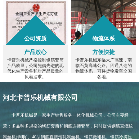
公司资质
物流体系
产品放心
方便快捷
卡普乐机械严格控制钢筋套筒
卡普乐机械东临大广高速，南
产品质量，公司凭借先进的现
临石黄高速公路。四通八达的
代化生产设备和对产品质量的
物流体系，可将货物发至全国
执着追求。
各地。
河北卡普乐机械有限公司
卡普乐机械是一家生产销售服务一体化机械公司，公司主要经
营：多品种多规格的钢筋套筒和钢筋连接套筒，同时提供钢筋直螺纹
滚丝机(剥肋)、40型钢筋直接滚轧滚丝机、钢筋镦粗机、钢筋冷挤压