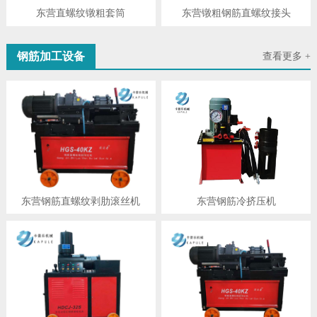
东营直螺纹镦粗套筒
东营镦粗钢筋直螺纹接头
钢筋加工设备
查看更多 +
东营钢筋直螺纹剥肋滚丝机
东营钢筋冷挤压机