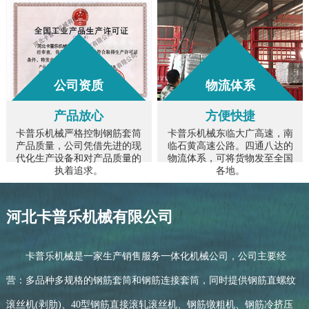
公司资质
物流体系
产品放心
方便快捷
卡普乐机械严格控制钢筋套筒
卡普乐机械东临大广高速，南
产品质量，公司凭借先进的现
临石黄高速公路。四通八达的
代化生产设备和对产品质量的
物流体系，可将货物发至全国
执着追求。
各地。
河北卡普乐机械有限公司
卡普乐机械是一家生产销售服务一体化机械公司，公司主要经
营：多品种多规格的钢筋套筒和钢筋连接套筒，同时提供钢筋直螺纹
滚丝机(剥肋)、40型钢筋直接滚轧滚丝机、钢筋镦粗机、钢筋冷挤压