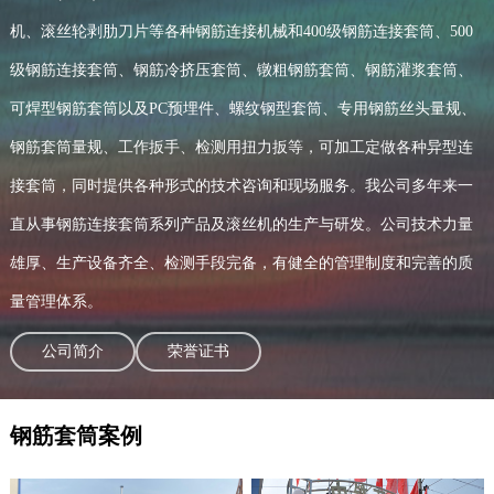
机、滚丝轮剥肋刀片等各种钢筋连接机械和400级钢筋连接套筒、500
级钢筋连接套筒、钢筋冷挤压套筒、镦粗钢筋套筒、钢筋灌浆套筒、
可焊型钢筋套筒以及PC预埋件、螺纹钢型套筒、专用钢筋丝头量规、
钢筋套筒量规、工作扳手、检测用扭力扳等，可加工定做各种异型连
接套筒，同时提供各种形式的技术咨询和现场服务。我公司多年来一
直从事钢筋连接套筒系列产品及滚丝机的生产与研发。公司技术力量
雄厚、生产设备齐全、检测手段完备，有健全的管理制度和完善的质
量管理体系。
公司简介
荣誉证书
钢筋套筒案例