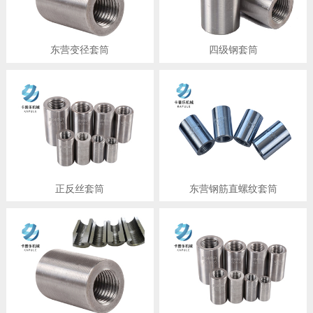
东营变径套筒
四级钢套筒
正反丝套筒
东营钢筋直螺纹套筒